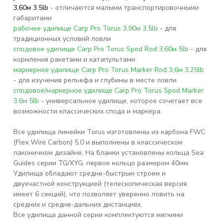
3,60м 3.5lb
- отличаются малыми транспортировочными
габаритами
рабочее удилище Carp Pro Torus 3,90м 3.5lb
- для
традиционных условий ловли
сподовое удилище Carp Pro Torus Spod Rod 3,60м 5lb
- для
кормления ракетами и катапультами
маркерное удилище Carp Pro Torus Marker Rod 3,6м 3.25lb
- для изучения рельефа и глубины в месте ловли
сподовое/маркерное удилище Carp Pro Torus Spod Marker
3.6м 5lb
- универсальное удилище, которое сочетает все
возможности классических спода и маркера.
Все удилища линейки Torus изготовлены из карбона FWC
(Flex Wire Carbon) 5.0 и выполнены в классическом
лаконичном дизайне. На бланки установлены кольца Sea
Guides серии TG/XYG, первое кольцо размером 40мм.
Удилища обладают средне-быстрым строем и
двухчастной конструкцией (телескопическая версия
имеет 6 секций), что позволяет уверенно ловить на
средних и средне-дальних дистанциях.
Все удилища данной серии комплектуются мягкими