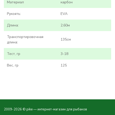
Материал
карбон
Рукоять:
EVA
Длина:
2,60м
Транспортировочная
135см
длина:
Тест, гр
3-18
Вес, гр
125
2009-2026 © pike — интернет-магазин для рыбаков