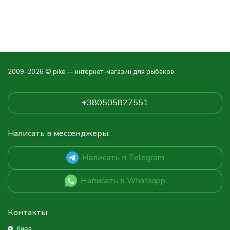
Рукоять
Cork
Кольца
SIC
Длина, м
1,95
2009-2026 © pike — интернет-магазин для рыбаков
Транспортировочная
1,02
длинна, м
+380505827551
Тест, гр
50 - 120
Написать в мессенджеры:
Мощность
MH
Написать в Telegram
Строй
Быстрый
Написать в Whatsapp
Вес, гр
190
Контакты:
Киев