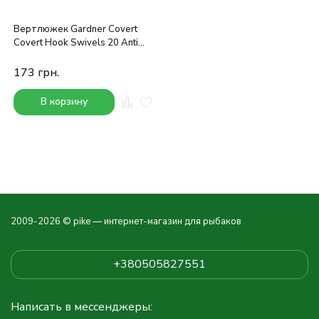
Вертлюжек Gardner Covert
Covert Hook Swivels 20 Anti
Glare
173
грн.
В корзину
2009-2026 © pike — интернет-магазин для рыбаков
+380505827551
Написать в мессенджеры: