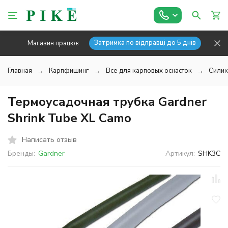
Затримка по відправці до 5 днів
Магазин працює
Главная
Карпфишинг
Все для карповых оснасток
Силик
Термоусадочная трубка Gardner
Shrink Tube XL Camo
Написать отзыв
Бренды:
Gardner
Артикул:
SHK3С