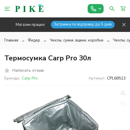
Затримка по відправці до 5 днів
Магазин працює
Главная
Фидер
Чехлы, сумки, ящики, коробки
Чехлы, су
Термосумка Carp Pro 30л
Написать отзыв
Бренды:
Carp Pro
Артикул:
CPL68513