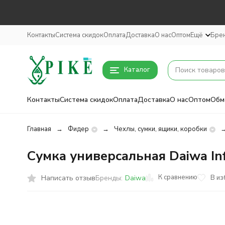
Контакты
Система скидок
Оплата
Доставка
О нас
Оптом
Ещё
Бре
Каталог
Контакты
Система скидок
Оплата
Доставка
О нас
Оптом
Обм
Главная
Фидер
Чехлы, сумки, ящики, коробки
Сумка универсальная Daiwa Infi
К сравнению
Написать отзыв
В из
Бренды:
Daiwa