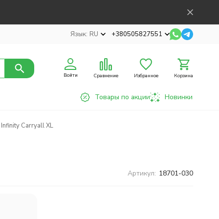
Язык:
RU
+380505827551
Войти
Сравнение
Избранное
Корзина
Товары по акции
Новинки
finity Carryall XL
Артикул:
18701-030