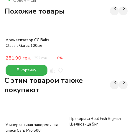
Обьем – 1кг
Похожие товары
Ароматизатор CC Baits
Classic Garlic 100мл
251,90
грн.
252
грн.
-0%
В корзину
C этим товаром также
покупают
Прикормка Real Fish BigFish
Шелковица 5кг
Универсальная закормочная
смесь Carp Pro 500г