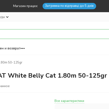
Затримка по відправці до 5 днів
Магазин працює
нды
ен и возврат
.80m 50-125gr
 White Belly Cat 1.80m 50-125gr
ранное
Все характеристики