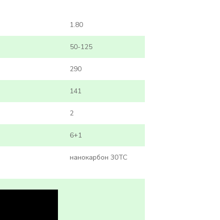
1.80
50-125
290
141
2
6+1
нанокарбон 30TC