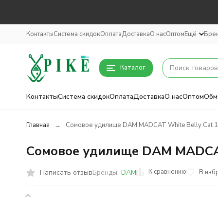
Контакты
Система скидок
Оплата
Доставка
О нас
Оптом
Ещё
Бре
Каталог
Контакты
Система скидок
Оплата
Доставка
О нас
Оптом
Обм
Главная
Сомовое удилище DAM MADCAT White Belly Cat 1
Сомовое удилище DAM MADCAT
К сравнению
Написать отзыв
В изб
Бренды:
DAM