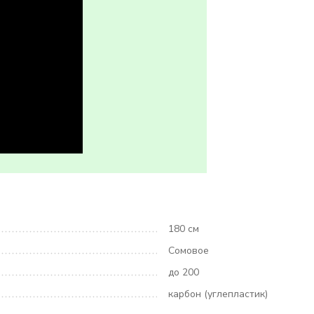
180 см
Сомовое
до 200
карбон (углепластик)