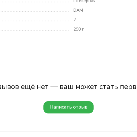
штекерная
DAM
2
290 г
зывов ещё нет — ваш может стать перв
Написать отзыв