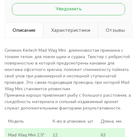
Уведомить
Описание
Характеристики
Отзывы
Силикон Keitech Mad Wag Mini длиннохвостая приманка с
тонким телом, для ловли щуки и судака. Твистер с ребристой
поверхностью в которой предусмотрены канавки для
монтажа офсетного крючка, поможет спиннингисту поймать
свой улов при равномерной и неспешной ступенчатой
проводке. Это самая подходящая проводка, при которой Mad
Wag Mini становится уловистым.
Приманка хорошо привлекает рыбу с большого расстояния, а
съедобность материала и сильный издаваемый аромат
служат дополнительными факторами результативности.
Модель
К-во в упаковке, шт
Длина, мм
Mad Wag Mini 2.5"
12
63