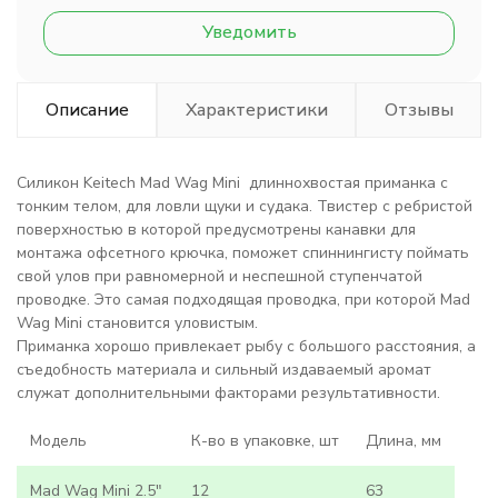
Уведомить
Описание
Характеристики
Отзывы
Силикон Keitech Mad Wag Mini длиннохвостая приманка с
тонким телом, для ловли щуки и судака. Твистер с ребристой
поверхностью в которой предусмотрены канавки для
монтажа офсетного крючка, поможет спиннингисту поймать
свой улов при равномерной и неспешной ступенчатой
проводке. Это самая подходящая проводка, при которой Mad
Wag Mini становится уловистым.
Приманка хорошо привлекает рыбу с большого расстояния, а
съедобность материала и сильный издаваемый аромат
служат дополнительными факторами результативности.
Модель
К-во в упаковке, шт
Длина, мм
Mad Wag Mini 2.5"
12
63