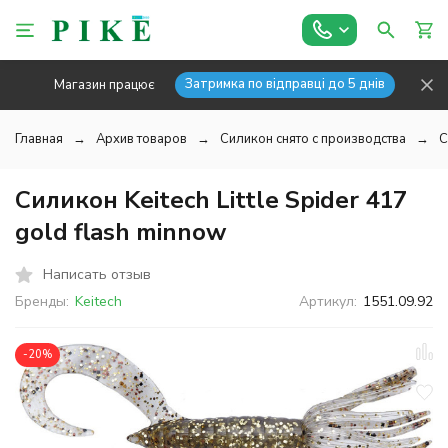
Затримка по відправці до 5 днів
Магазин працює
Главная
Архив товаров
Силикон снято с производства
С
Силикон Keitech Little Spider 417
gold flash minnow
Написать отзыв
Бренды:
Keitech
Артикул:
1551.09.92
-20%