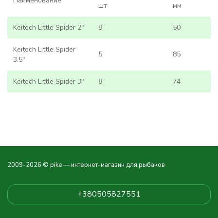
Наименование
шт
мм
Keitech Little Spider 2"
8
50
Keitech Little Spider
5
85
3.5"
Keitech Little Spider 3"
8
74
2009-2026 © pike — интернет-магазин для рыбаков
+380505827551