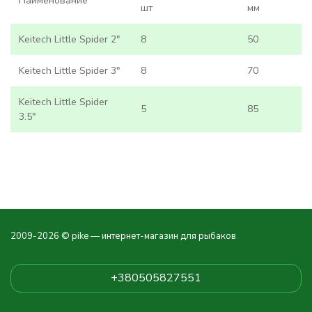
Наименование
шт
мм
Keitech Little Spider 2"
8
50
Keitech Little Spider 3"
8
70
Keitech Little Spider
5
85
3.5"
2009-2026 © pike — интернет-магазин для рыбаков
+380505827551