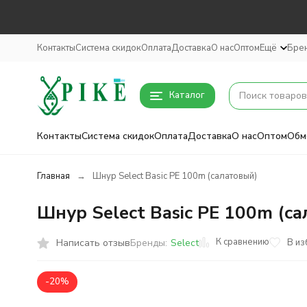
Контакты
Система скидок
Оплата
Доставка
О нас
Оптом
Ещё
Бре
Каталог
Контакты
Система скидок
Оплата
Доставка
О нас
Оптом
Обм
Главная
Шнур Select Basic PE 100m (салатовый)
Шнур Select Basic PE 100m (с
К сравнению
Написать отзыв
В из
Бренды:
Select
-20%