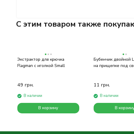
C этим товаром также покупа
Экстрактор для крючка
Бубенчик двойной L
Flagman с иголкой Small
на прищепке под св
49
грн.
11
грн.
В наличии
В наличии
В корзину
В корзин