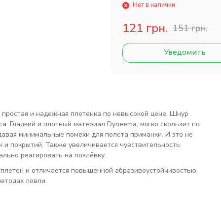
Нет в наличии
121 грн.
151 грн.
Уведомить
 простая и надежная плетенка по невысокой цене. Шнур
са. Гладкий и плотный материал Dyneema, мягко скользит по
здавая минимальные помехи для полёта приманки. И это не
к и покрытий. Также увеличивается чувствительность
ально реагировать на поклёвку.
 сплетен и отличается повышенной абразивоустойчивостью.
методах ловли.