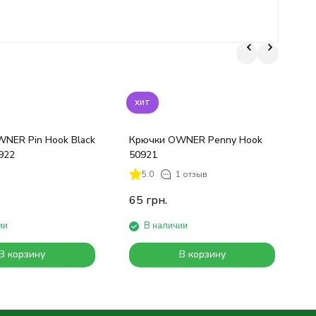
хит
NER Pin Hook Black
Крючки OWNER Penny Hook
Г
922
50921
р
5.0
1 отзыв
65
грн.
ии
В наличии
В корзину
В корзину