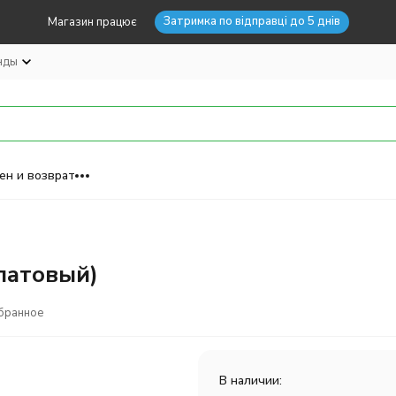
Затримка по відправці до 5 днів
Магазин працює
нды
ен и возврат
алатовый)
бранное
В наличии: