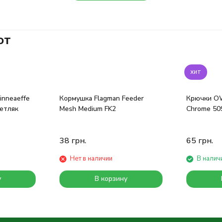
ют
хит
inneaeffe
Кормушка Flagman Feeder
Крючки OW
етляк
Mesh Medium FK2
Chrome 50
38
грн.
65
грн.
Нет в наличии
В налич
у
В корзину