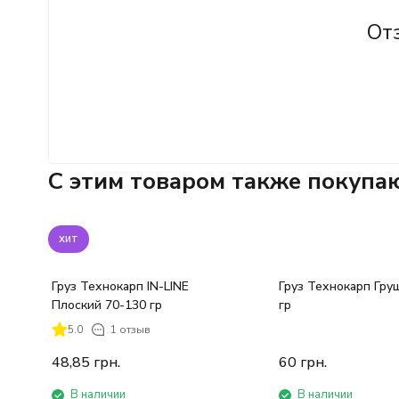
От
C этим товаром также покупа
хит
Груз Технокарп IN-LINE
Груз Технокарп Гру
Плоский 70-130 гр
гр
5.0
1 отзыв
48,85
грн.
60
грн.
В наличии
В наличии