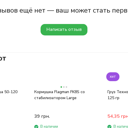
зывов ещё нет — ваш может стать перв
Написать отзыв
ют
хит
ша 50-120
Кормушка Flagman FK8S со
Груз Техно
стабилизатором Large
125 гр
39
грн.
54,35
грн
В наличии
В налич