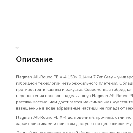
Описание
Flagman
All-Round PE X-4 150м 0.14мм 7,7кг Grey
– универ
гибридной технологии четырёхжильного плетения. Облад
противостоять камням и ракушке. Современная гибридная
переплетения волокон, наделяя шнур Flagman All-Round 
растяжимостью, чем достигается максимальная чувствите
взвешенные в воде абразивные частицы не попадают меж
Flagman All-Round PE X-4 долговечный, прочный, отличн
характеристиками и при этом доступен по цене широкому
Данный шнур прекрасно подойдёт как для всевозможных с