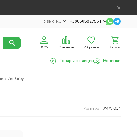
Язык:
RU
+380505827551
Войти
Сравнение
Избранное
Корзина
Товары по акции
Новинки
м 7,7кг Grey
Артикул:
X4A-014