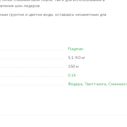
товления шок-лидеров.
ным грунтом и цветом воды, оставаясь незаметным для
Flagman
5.1-9.0 кг
150 м
0,14
Фидера
,
Твиттчинга
,
Спиннинг