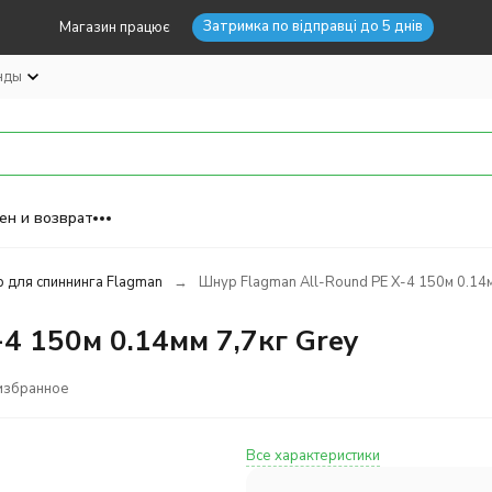
Затримка по відправці до 5 днів
Магазин працює
нды
ен и возврат
 для спиннинга Flagman
Шнур Flagman All-Round PE X-4 150м 0.14м
4 150м 0.14мм 7,7кг Grey
избранное
Все характеристики