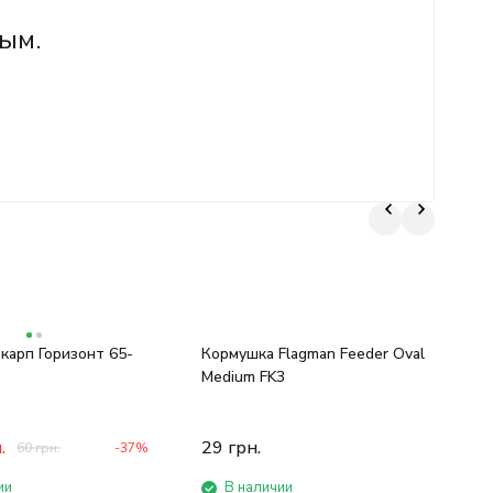
ым.
карп Горизонт 65-
Кормушка Flagman Feeder Oval
Р
Medium FK3
R
.
29
грн.
60
грн.
-37%
ии
В наличии