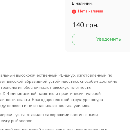
В наличии:
Нет в наличии
140 грн.
Уведомить
сальный высококачественный PE-шнур, изготовленный по
ает высокой абразивной устойчивостью, способен достойно
 технология обеспечивают высокую плотность
PE X-4 минимальной памятью и практически нулевой
льность снасти. Благодаря плотной структуре шнура
ду волокон и не изнашивают кольца удилища.
о держит узлы, отличается хорошими кастинговыми
 кругу рыболовов.
тилей спиннинговой ловли, так и для использования в