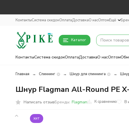
Контакты
Система скидок
Оплата
Доставка
О нас
Оптом
Ещё
Бре
Каталог
Контакты
Система скидок
Оплата
Доставка
О нас
Оптом
Обм
Главная
Спиннинг
Шнур для спиннинга
Шнур
Шнур Flagman All-Round PE X-
К сравнению
Написать отзыв
В 
Бренды:
Flagman
хит