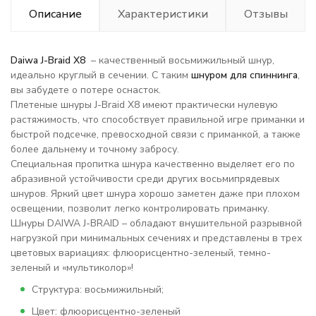
Описание
Характеристики
Отзывы
Daiwa J-Braid X8
– качественный восьмижильный шнур,
идеально круглый в сечении. С таким
шнуром для спиннинга
,
вы забудете о потере оснасток.
Плетеные шнуры J-Braid X8 имеют практически нулевую
растяжимость, что способствует правильной игре приманки и
быстрой подсечке, превосходной связи с приманкой, а также
более дальнему и точному забросу.
Специальная пропитка шнура качественно выделяет его по
абразивной устойчивости среди других восьмипрядевых
шнуров. Яркий цвет шнура хорошо заметен даже при плохом
освещении, позволит легко контролировать приманку.
Шнуры DAIWA J-BRAID – обладают внушительной разрывной
нагрузкой при минимальных сечениях и представлены в трех
цветовых вариациях: флюорисцентно-зеленый, темно-
зеленый и «мультиколор»!
Структура: восьмижильный;
Цвет: флюорисцентно-зеленый