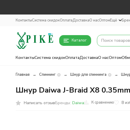
Контакты
Система скидок
Оплата
Доставка
О нас
Оптом
Ещё
Бре
Каталог
Контакты
Система скидок
Оплата
Доставка
О нас
Оптом
Обм
Главная
Спиннинг
Шнур для спиннинга
Шнур
Шнур Daiwa J-Braid X8 0.35mm
К сравнению
Написать отзыв
В из
Бренды:
Daiwa