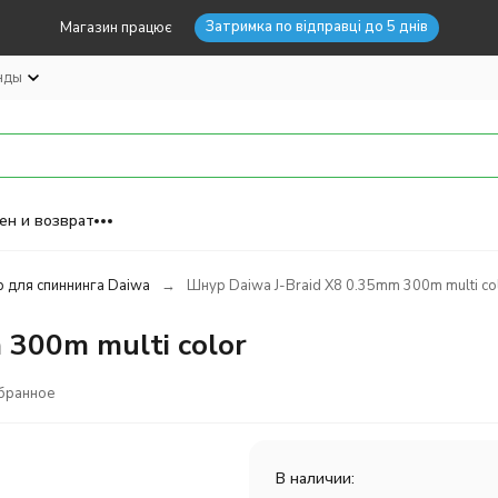
Затримка по відправці до 5 днів
Магазин працює
нды
ен и возврат
 для спиннинга Daiwa
Шнур Daiwa J-Braid X8 0.35mm 300m multi co
 300m multi color
бранное
В наличии: