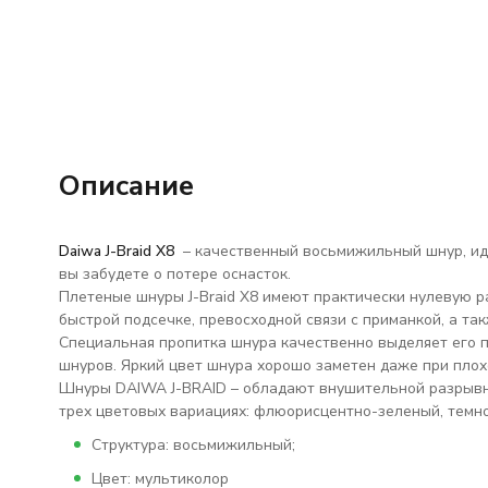
Описание
Daiwa J-Braid X8
– качественный восьмижильный шнур, иде
вы забудете о потере оснасток.
Плетеные шнуры J-Braid X8 имеют практически нулевую р
быстрой подсечке, превосходной связи с приманкой, а та
Специальная пропитка шнура качественно выделяет его п
шнуров. Яркий цвет шнура хорошо заметен даже при плох
Шнуры DAIWA J-BRAID – обладают внушительной разрывно
трех цветовых вариациях: флюорисцентно-зеленый, темно
Структура: восьмижильный;
Цвет: мультиколор