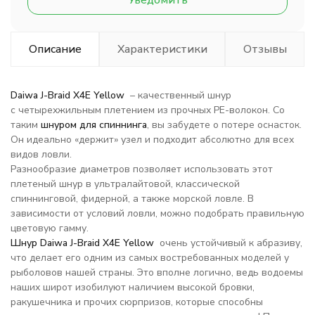
Уведомить
Описание
Характеристики
Отзывы
Daiwa J-Braid X4E Yellow
– качественный шнур
с четырехжильным плетением из прочных PE-волокон. Со
таким
шнуром для спиннинга
, вы забудете о потере оснасток.
Он идеально «держит» узел и подходит абсолютно для всех
видов ловли.
Разнообразие диаметров позволяет использовать этот
плетеный шнур в ультралайтовой, классической
спиннинговой, фидерной, а также морской ловле. В
зависимости от условий ловли, можно подобрать правильную
цветовую гамму.
Шнур Daiwa J-Braid X4E Yellow
очень устойчивый к абразиву,
что делает его одним из самых востребованных моделей у
рыболовов нашей страны. Это вполне логично, ведь водоемы
наших широт изобилуют наличием высокой бровки,
ракушечника и прочих сюрпризов, которые способны