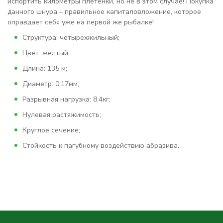
испортить километры плетенки, но не в этом случае! Покупка
данного шнура – правильное капиталовложение, которое
оправдает себя уже на первой же рыбалке!
Структура: четырехжильный;
Цвет: желтый
Длина: 135 м;
Диаметр: 0,17мм;
Разрывная нагрузка: 8.4кг;
Нулевая растяжимость;
Круглое сечение;
Стойкость к пагубному воздействию абразива.