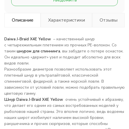
Уведомить
Описание
Характеристики
Отзывы
Daiwa J-Braid X4E Yellow
– качественный шнур
с четырехжильным плетением из прочных PE-волокон. Со
таким
шнуром для спиннинга
, вы забудете о потере оснасток.
Он идеально «держит» узел и подходит абсолютно для всех
видов ловли.
Разнообразие диаметров позволяет использовать этот
плетеный шнур в ультралайтовой, классической
спиннинговой, фидерной, а также морской ловле. В
зависимости от условий ловли, можно подобрать правильную
цветовую гамму.
Шнур Daiwa J-Braid X4E Yellow
очень устойчивый к абразиву,
что делает его одним из самых востребованных моделей у
рыболовов нашей страны. Это вполне логично, ведь водоемы
наших широт изобилуют наличием высокой бровки,
ракушечника и прочих сюрпризов, которые способны