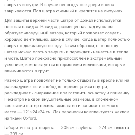
закрыть изнутри. В случае непогоды все двери и окна
закрываются. Пол шатра съемный и крепится на липучках.
Для защиты верхней части шатра от дождя используется
плотная накидка. Накидка, размещенная над куполом,
образует «воздушный зазор», который позволяет создать
хорошую вентиляцию, даже в случае, когда шатер полностью
закрыт в дождливую погоду. Таким образом, в непогоду
шатер можно плотно закрыть и переждать ненастье в тепле
и уюте. Шатер прекрасно приспособлен к экстремальным
условиям, комплектуется штормовыми колышками, которые
ввинчиваются в грунт.
Размер шатра позволяет не только отдыхать в кресле или на
раскладушке, но и свободно перемещаться внутри,
раскладывать снаряжение или готовить оснастку и приманку.
Несмотря на свои внушительные размеры, в сложенном
состоянии шатер весьма компактен и занимает немного
места — 121×24×24 см. Для переноски комплектуется чехлом
из ткани Oxford.
Габариты шатра: ширина — 305 см, глубина — 274 см, высота
— 203 см.