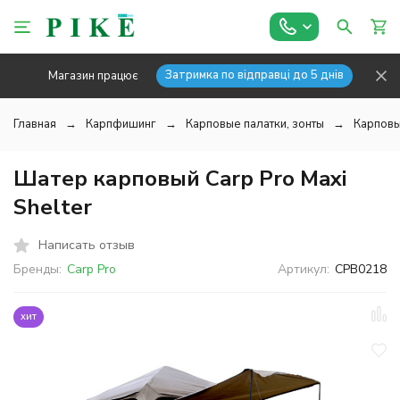
Затримка по відправці до 5 днів
Магазин працює
Главная
Карпфишинг
Карповые палатки, зонты
Карповы
Шатер карповый Carp Pro Maxi
Shelter
Написать отзыв
Бренды:
Carp Pro
Артикул:
CPB0218
хит