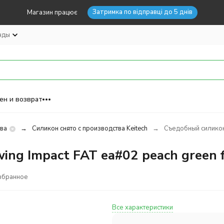
Затримка по відправці до 5 днів
Магазин працює
нды
ен и возврат
тва
Силикон снято с производства Keitech
Съедобный силикон 
ng Impact FAT ea#02 peach green f
збранное
Все характеристики