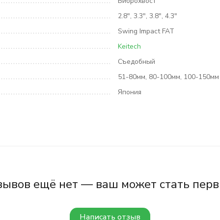
Виброхвост
2.8", 3.3", 3.8", 4.3"
Swing Impact FAT
Keitech
Съедобный
51-80мм, 80-100мм, 100-150мм
Япония
зывов ещё нет — ваш может стать перв
Написать отзыв