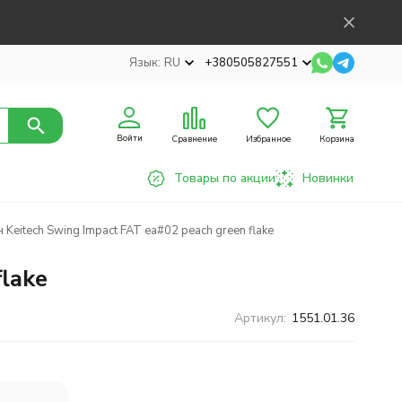
Язык:
RU
+380505827551
Войти
Сравнение
Избранное
Корзина
Товары по акции
Новинки
Keitech Swing Impact FAT ea#02 peach green flake
lake
Артикул:
1551.01.36