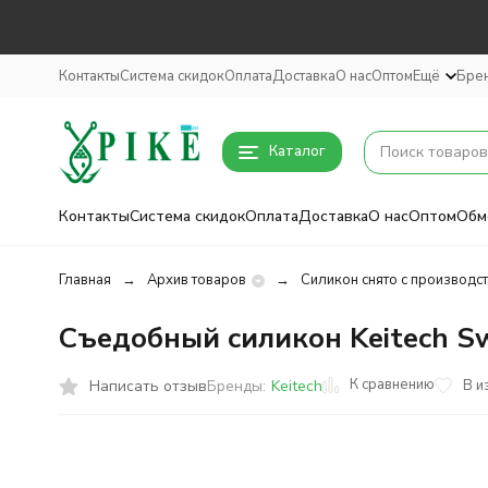
Контакты
Система скидок
Оплата
Доставка
О нас
Оптом
Ещё
Бре
Каталог
Контакты
Система скидок
Оплата
Доставка
О нас
Оптом
Обм
Главная
Архив товаров
Силикон снято с производс
Съедобный силикон Keitech Swi
К сравнению
Написать отзыв
В и
Бренды:
Keitech