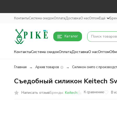
Контакты
Система скидок
Оплата
Доставка
О нас
Оптом
Ещё
Бре
Каталог
Контакты
Система скидок
Оплата
Доставка
О нас
Оптом
Обм
Главная
Архив товаров
Силикон снято с производс
Съедобный силикон Keitech Swi
К сравнению
Написать отзыв
В и
Бренды:
Keitech