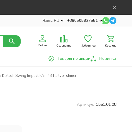
Язык:
RU
+380505827551
Войти
Сравнение
Избранное
Корзина
Товары по акции
Новинки
eitech Swing Impact FAT 431 silver shiner
Артикул:
1551.01.08