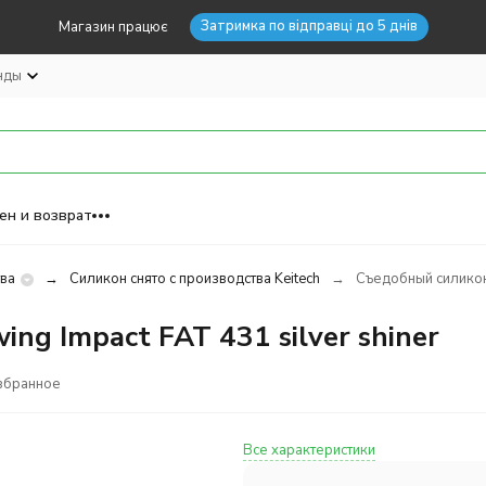
Затримка по відправці до 5 днів
Магазин працює
нды
ен и возврат
тва
Силикон снято с производства Keitech
Съедобный силикон K
ng Impact FAT 431 silver shiner
збранное
Все характеристики