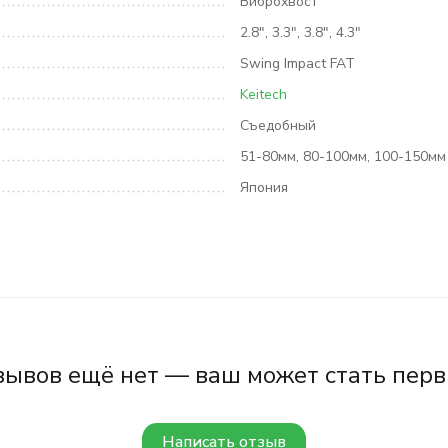
Виброхвост
2.8", 3.3", 3.8", 4.3"
Swing Impact FAT
Keitech
Съедобный
51-80мм, 80-100мм, 100-150мм
Япония
зывов ещё нет — ваш может стать перв
Написать отзыв