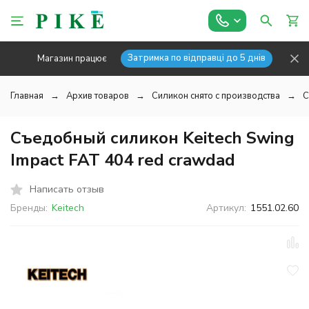
Затримка по відправці до 5 днів
Магазин працює
Главная
Архив товаров
Силикон снято с производства
С
Съедобный силикон Keitech Swing
Impact FAT 404 red crawdad
Написать отзыв
Бренды:
Keitech
Артикул:
1551.02.60