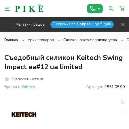
Затримка по відправці до 5 днів
Магазин працює
Главная
Архив товаров
Силикон снято с производства
С
Съедобный силикон Keitech Swing
Impact ea#12 ua limited
Написать отзыв
Бренды:
Keitech
Артикул:
1551.05.90