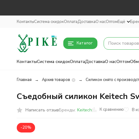
Контакты
Система скидок
Оплата
Доставка
О нас
Оптом
Ещё
Бре
Каталог
Контакты
Система скидок
Оплата
Доставка
О нас
Оптом
Обм
Главная
Архив товаров
Силикон снято с производс
Съедобный силикон Keitech Swi
К сравнению
Написать отзыв
В и
Бренды:
Keitech
-20%