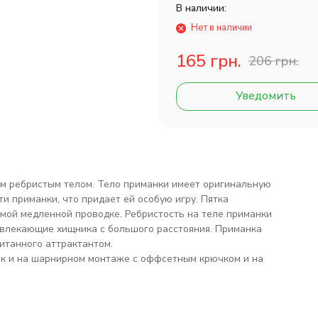
В наличии:
Нет в наличии
165 грн.
206 грн.
Уведомить
ым ребристым телом. Тело приманки имеет оригинальную
ти приманки, что придает ей особую игру. Пятка
амой медленной проводке. Ребристость на теле приманки
ивлекающие хищника с большого расстояния. Приманка
питанного аттрактантом.
так и на шарнирном монтаже с оффсетным крючком и на