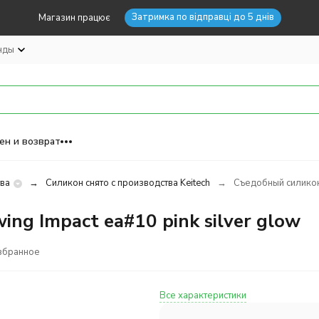
Затримка по відправці до 5 днів
Магазин працює
нды
ен и возврат
тва
Силикон снято с производства Keitech
Съедобный силикон 
ng Impact ea#10 pink silver glow
збранное
Все характеристики