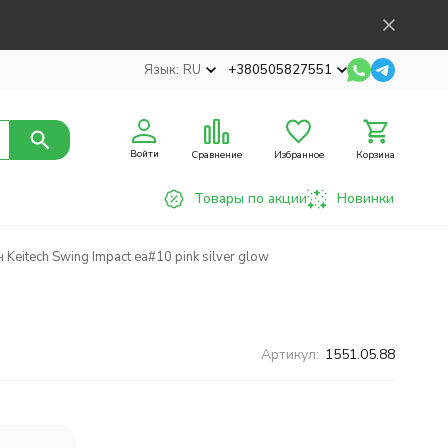
Язык:
RU
+380505827551
Войти
Сравнение
Избранное
Корзина
Товары по акции
Новинки
Keitech Swing Impact ea#10 pink silver glow
Артикул:
1551.05.88