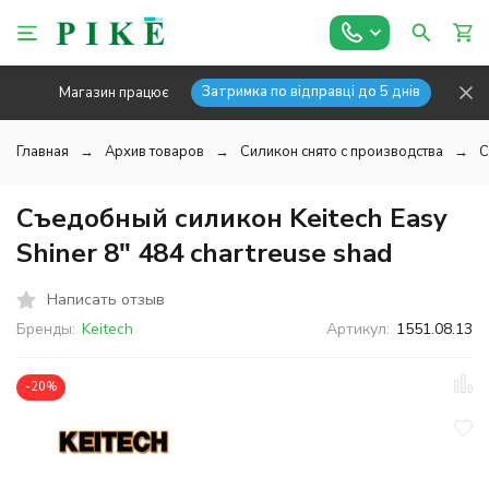
Затримка по відправці до 5 днів
Магазин працює
Главная
Архив товаров
Силикон снято с производства
С
Съедобный силикон Keitech Easy
Shiner 8" 484 chartreuse shad
Написать отзыв
Бренды:
Keitech
Артикул:
1551.08.13
-20%