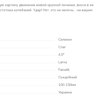
ую картину движения живой крупной личинки, внося в ее
тотных колебаний. Удар! Нет, это не мелочь… на вашем
Силикон
Слаг
4.0"
Larva
Fanatik
Съедобный
100-150мм
Украина