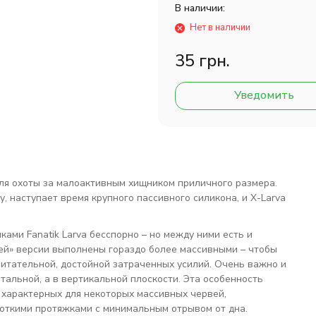
В наличии:
Нет в наличии
35 грн.
Уведомить
ля охоты за малоактивным хищником приличного размера.
, наступает время крупного пассивного силикона, и X-Larva
ами Fanatik Larva бесспорно – но между ними есть и
шей» версии выполнены гораздо более массивными – чтобы
питательной, достойной затраченных усилий. Очень важно и
тальной, а в вертикальной плоскости. Эта особенность
 характерных для некоторых массивных червей,
откими протяжками с минимальным отрывом от дна.