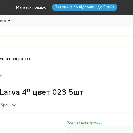
Затримка по відправці до 5 днів
Магазин працює
нды
ен и возврат
т
Larva 4" цвет 023 5шт
збранное
Все характеристики