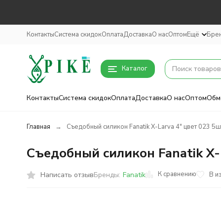
Контакты
Система скидок
Оплата
Доставка
О нас
Оптом
Ещё
Бре
Каталог
Контакты
Система скидок
Оплата
Доставка
О нас
Оптом
Обм
Главная
Съедобный силикон Fanatik X-Larva 4" цвет 023 5ш
Съедобный силикон Fanatik X-
К сравнению
Написать отзыв
В и
Бренды:
Fanatik