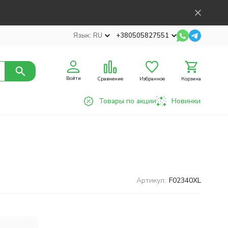
Язык:
RU
+380505827551
Войти
Сравнение
Избранное
Корзина
Товары по акции
Новинки
Артикул:
F02340XL