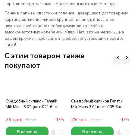
короткими протяжками с минимальным отрывом от дна.
Тонкие лапки и хвостик-«иголочка» довершают достоверную
картину движения живой крупной личинки, внося в ее
акустический почерк необходимую долю особых
высокочастотных колебаний. Удар! Нет, это не мелочь… на
вашем крючке – достойный трофей, не устоявший перед X-
Larva!
C этим товаром также
покупают
Съедобный силикон Fanatik
Съедобный силикон Fanatik
Mik Maus 3.0" цвет 021 6шт
Mik Maus 3.0" цвет 005 6шт
29
грн.
29
грн.
35
грн.
-17%
35
грн.
-17%
В корзину
В корзину