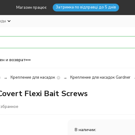
Затримка по відправці до 5 днів
Магазин працює
нды
ен и возврат
Крепление для насадок
Крепление для насадок Gardner
overt Flexi Bait Screws
избранное
В наличии: