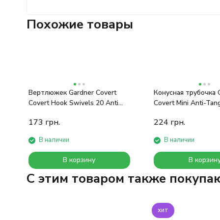
Похожие товары
Вертлюжек Gardner Covert
Конусная трубочка 
Covert Hook Swivels 20 Anti
Covert Mini Anti-Tan
Glare
C-Thru Green
173
грн.
224
грн.
В наличии
В наличии
В корзину
В корзин
C этим товаром также покупа
хит