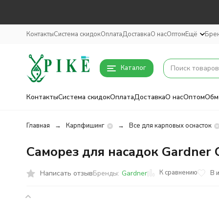
Контакты
Система скидок
Оплата
Доставка
О нас
Оптом
Ещё
Бре
Каталог
Контакты
Система скидок
Оплата
Доставка
О нас
Оптом
Обм
Главная
Карпфишинг
Все для карповых оснасток
Саморез для насадок Gardner C
К сравнению
Написать отзыв
В 
Бренды:
Gardner