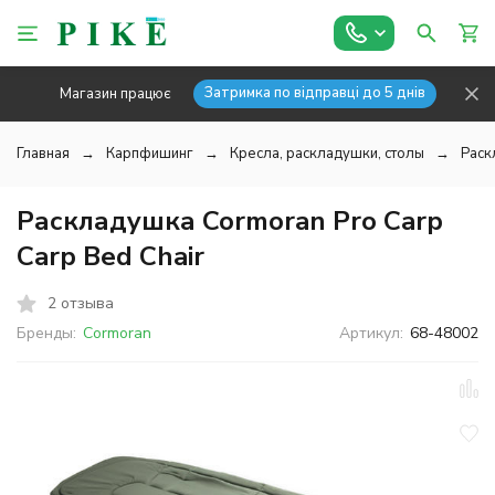
Затримка по відправці до 5 днів
Магазин працює
Главная
Карпфишинг
Кресла, раскладушки, столы
Раск
Раскладушка Cormoran Pro Carp
Carp Bed Chair
2 отзыва
Бренды:
Cormoran
Артикул:
68-48002