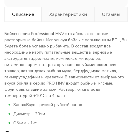
Описание
Характеристики
Отзывы
Бойлы серии Professional HNV это абсолютно новые
растворимые бойлы. Используя бойлы c повышенным ВПЦ Вы
будете более успешно рыбачить. В состав входят все
необходимые карпу питательные вещества: зерновые
экструдаты, гидролизаты, комплексы минералов,
витаминов, арома-аттракторы,наш новыйаминокомплекс
такжеp;шотландская рыбная мука, бердфуд,мука мотыля,
гаммарусадафнии и креветки. В зависимости от выбранного
вкуса бойла в серию PRO HNV входят рыбные, мясные,
фруктовы, сладкие запахи. Растворяются в воде
температурой +10˚С за 4 часа.
Запах/Вкус – резкий рыбный запах
Диаметр – 20мм.
Обьем - 1кг