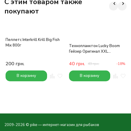
C этим товаром также
покупают
Пеллетс Interkrill Krill Big Fish
Mix 800г
Технопланктон Lucky Boom
Гейзер Оригинал XXL
(Дафния) 3х75
200
грн.
40
грн.
49
грн.
-18%
В корзину
В корзину
2009-2026 © pike — интернет-магазин для рыбаков