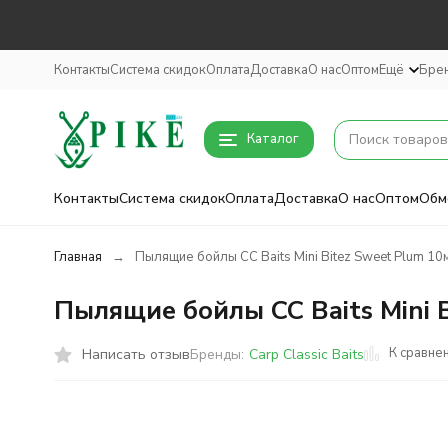
Контакты
Система скидок
Оплата
Доставка
О нас
Оптом
Ещё
Бре
Каталог
Контакты
Система скидок
Оплата
Доставка
О нас
Оптом
Обм
Главная
Пылящие бойлы CC Baits Mini Bitez Sweet Plum 10
Пылящие бойлы CC Baits Mini 
К сравне
Написать отзыв
Бренды:
Carp Classic Baits