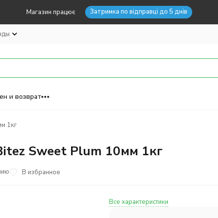
Затримка по відправці до 5 днів
Магазин працює
нды
ен и возврат
мм 1кг
Bitez Sweet Plum 10мм 1кг
нию
В избранное
Все характеристики