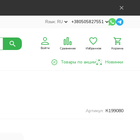
Язык:
RU
+380505827551
Войти
Сравнение
Избранное
Корзина
Товары по акции
Новинки
Артикул:
К199080