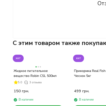
От
C этим товаром также покупа
хит
хит
Жидкое питательное
Прикормка Real Fish
вещество Robin CSL 500мл
Чеснок 5кг
5.0
3 отзыва
150
грн.
499
грн.
В наличии
В наличии