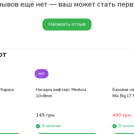
зывов ещё нет — ваш может стать перв
Написать отзыв
ют
хит
 Карась
Насадка вафтерс Medusa
Базовая см
10×8mm
Mix Big LT 
149
грн.
490
грн.
В наличии
В налич