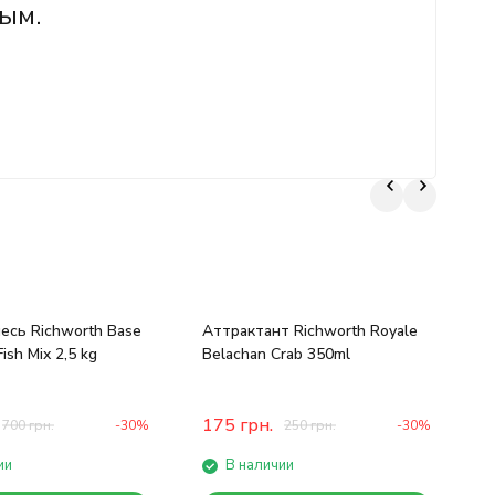
ым.
есь Richworth Base
Аттрактант Richworth Royale
Б
Fish Mix 2,5 kg
Belachan Crab 350ml
P
175
грн.
700
грн.
-30%
250
грн.
-30%
ии
В наличии