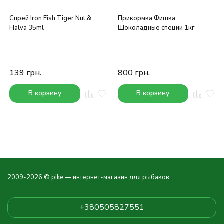
Спрей Iron Fish Tiger Nut &
Прикормка Фишка
Halva 35ml
Шоколадные специи 1кг
139
грн.
800
грн.
В корзину
В корзину
2009-2026 © pike — интернет-магазин для рыбаков
+380505827551