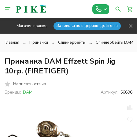
Затримка по відправці до 5 днів
Магазин працює
Главная
Приманки
Спиннербейты
Спиннербейты DAM
Приманка DAM Effzett Spin Jig
10гр. (FIRETIGER)
Написать отзыв
Бренды:
DAM
Артикул:
56696