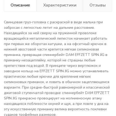
Описание
Характеристики
Отзывы
Свинцовая груз-головка с раскраской в виде малька при
забросах с легкостью летит на дальние расстояния.
Находящийся за ней сверху на пружинной проволоке
вращающийся металлический лепесток начинает работать
при первых же оборотах катушки, а на офсетный крючок в
нижней хвостовой части крепится мягкая силиконовая
приманка, превращая спиннербейт DAM EFFZETT SPIN JIG в
приманку-незацепляйку, которой не страшны любые
препятствия под водой. В принципе через вертлюжок и
заводное кольцо на EFFZETT SPIN JIG можно устанавливать
практически любые крючки для крепления мягких
силиконовых приманок, и ловить в обычном зацепляющемся
варианте. При средне-быстрой равномерной и классической
джиговой ступенчатой проводке спиннербейт DAM EFFZETT
SPIN JIG прекрасно провоцирует на молниеносную атаку
находящихся поблизости окуней и щук, а при ловле у дна на
эту искусственную приманку велика вероятность поклевки
судаков трофейных размеров.