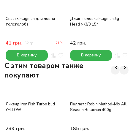
Снасть Flagman для ловли
Джиг-головка Flagman Jig
толстолоба
Head №3/0 15г
41
грн.
42
грн.
52
грн.
-21%
В корзину
В корзину
C этим товаром также
покупают
Ликвид Iron Fish Turbo bud
Пеллетс Robin Method-Mix All
YELLOW
Season Belachan 400g
239
грн.
185
грн.