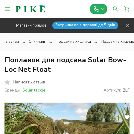
Затримка по відправці до 5 днів
Магазин працює
Главная
Спиннинг
Подсак на хищника
Подсак на хищника
Поплавок для подсака Solar Bow-
Loc Net Float
Написать отзыв
Бренды:
Solar tackle
Артикул:
BLF