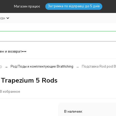
Затримка по відправці до 5 днів
Магазин працює
нды
ен и возврат
Род Поды и комплектующие Bratfishing
Подставка Rod pod Br
 Trapezium 5 Rods
В избранное
В наличии: