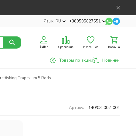
Язык:
RU
+380505827551
Войти
Сравнение
Избранное
Корзина
Товары по акции
Новинки
atfishing Trapezium 5 Rods
Артикул:
140/03-002-004