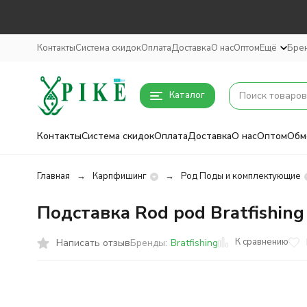
Контакты
Система скидок
Оплата
Доставка
О нас
Оптом
Ещё
Бре
Каталог
Контакты
Система скидок
Оплата
Доставка
О нас
Оптом
Обм
Главная
Карпфишинг
Род Поды и комплектующие
Подставка Rod pod Bratfishing
К сравнению
Написать отзыв
Бренды:
Bratfishing