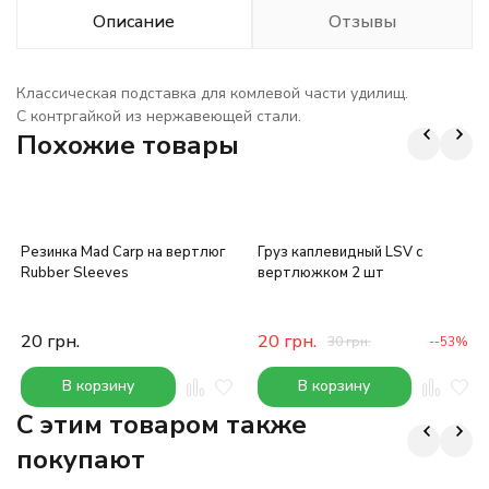
Описание
Отзывы
Классическая подставка для комлевой части удилищ.
С контргайкой из нержавеющей стали.
Похожие товары
Резинка Mad Carp на вертлюг
Груз каплевидный LSV с
Rubber Sleeves
вертлюжком 2 шт
20
грн.
20
грн.
30
грн.
--53%
В корзину
В корзину
C этим товаром также
покупают