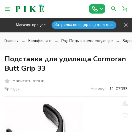
Затримка по відправці до 5 днів
Магазин працює
Главная
Карпфишинг
Род Поды и комплектующие
Задн
Подставка для удилища Cormoran
Butt Grip 33
Написать отзыв
Бренды:
Артикул:
11-07033