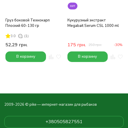
хит
Груз боковой Технокарп
Кукурузный экстракт
Плоский 60-130 гр
Megabait Serum CSL 1000 ml
3.0
(1)
52,29
грн.
175
грн.
250
грн.
-30%
В корзину
В корзину
2009-2026 © pike — интернет-магазин для рыбаков
+380505827551