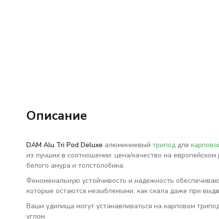
Описание
DAM Alu Tri Pod Deluxe
алюминиевый
трипод
для
карпово
из лучших в соотношении: цена/качество на европейском
белого амура и толстолобика.
Феноменальную устойчивость и надежность обеспечивают 
которые остаются незыблемыми, как скала даже при выд
Ваши удилища могут устанавливаться на карповом трипо
углом.