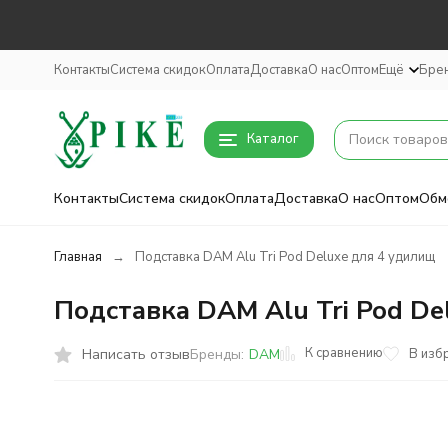
Контакты
Система скидок
Оплата
Доставка
О нас
Оптом
Ещё
Бре
Каталог
Контакты
Система скидок
Оплата
Доставка
О нас
Оптом
Обм
Главная
Подставка DAM Alu Tri Pod Deluxe для 4 удилищ
Подставка DAM Alu Tri Pod De
К сравнению
Написать отзыв
В изб
Бренды:
DAM