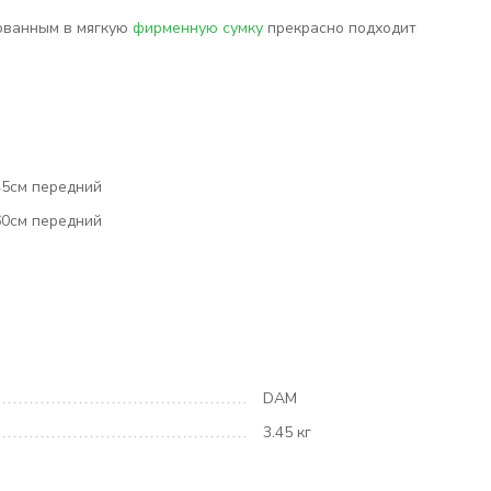
кованным в мягкую
фирменную сумку
прекрасно подходит
45см передний
60см передний
DAM
3.45 кг