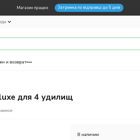
Затримка по відправці до 5 днів
Магазин працює
нды
ен и возврат
luxe для 4 удилищ
ранное
В наличии: