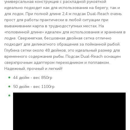
универсальная конструкция с раскладной рукояткой
идеально подходит как для использования на берегу, так и
для лодок. При полной длине 2,4 м подсак Dual-Reach очень
прост для работы практически в любой ситуации при
вываживании карпа в труднодоступных местах. На
«половинной длине» идеален для использования и хранения в
лодке. Сверхмягкая, бесшовная двойная сетка отлично
подходит для деликатного обращения за пойманной рыбой.
Глубина сетки около 48 дюймов, это идеальный размер для
временного содержания рыбы. Подсак Dual-Reach оснащен
сверхпрочным адаптером переходником и поплавком.
Надежный, прочный и легкий!
44 дюйм - вес 850гр
50 дюйм - вес 1100гр