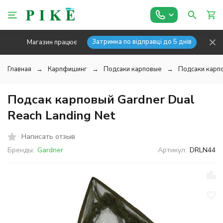
Затримка по відправці до 5 днів
Магазин працює
Главная
Карпфишинг
Подсаки карповые
Подсаки карп
Подсак карповый Gardner Dual
Reach Landing Net
Написать отзыв
Бренды:
Gardner
Артикул:
DRLN44