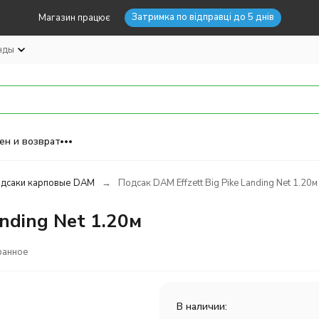
Затримка по відправці до 5 днів
Магазин працює
нды
ен и возврат
дсаки карповые DAM
Подсак DAM Effzett Big Pike Landing Net 1.20м
anding Net 1.20м
ранное
В наличии: