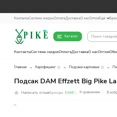
Контакты
Система скидок
Оплата
Доставка
О нас
Оптом
Ещё
Бре
Каталог
Контакты
Система скидок
Оплата
Доставка
О нас
Оптом
Обм
Главная
Карпфишинг
Подсаки карповые
По
Подсак DAM Effzett Big Pike L
К сравнению
Написать отзыв
В изб
Бренды:
DAM