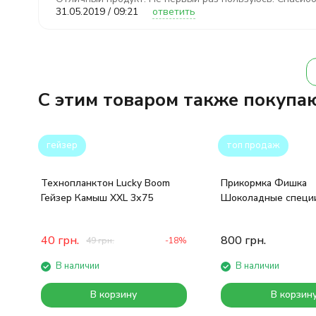
31.05.2019 / 09:21
ответить
C этим товаром также покупа
гейзер
топ продаж
Технопланктон Lucky Boom
Прикормка Фишка
Гейзер Камыш XXL 3х75
Шоколадные специи
40
грн.
800
грн.
49
грн.
-18%
В наличии
В наличии
В корзину
В корзин