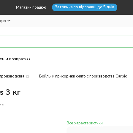
Затримка по відправці до 5 днів
Магазин працює
нды
ен и возврат
 производства
Бойлы и прикормки снято с производства Carpio
s 3 кг
ое
Все характеристики