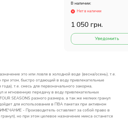
В наличии:
Нет в наличии
1 050 грн.
Уведомить
значение это или ловля в холодной воде (весна/осень), т.е.
о при этом, быстро отдающий в воду привлекательные
ода), т.е. смесь для первоначального закорма,
ул и мгновенную передачу в воду привлекательных
 FOUR SEASONS разного размера, а так же мелких гранул
подойдет для использования в ПВА пакетах при активном
РИМЕЧАНИЕ - Производитель оставляет за собой право в
гранул), но при этом целевое назначение микса останется