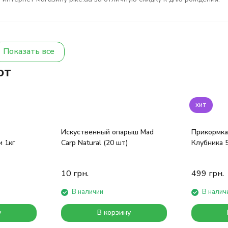
Показать все
ют
хит
Искуственный опарыш Mad
Прикормка 
 1кг
Carp Natural (20 шт)
Клубника 
10
грн.
499
грн.
В наличии
В налич
у
В корзину