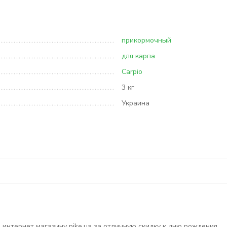
прикормочный
для карпа
Carpio
3 кг
Украина
интернет магазину pike.ua за отличную скидку к дню рождения.