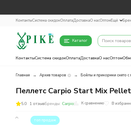
Контакты
Система скидок
Оплата
Доставка
О нас
Оптом
Ещё
Бре
Каталог
Контакты
Система скидок
Оплата
Доставка
О нас
Оптом
Обм
Главная
Архив товаров
Бойлы и прикормки снято с
Пеллетс Carpio Start Mix Pellet
К сравнению
5.0
1 отзыв
В избранн
Бренды:
Carpio
топ продаж