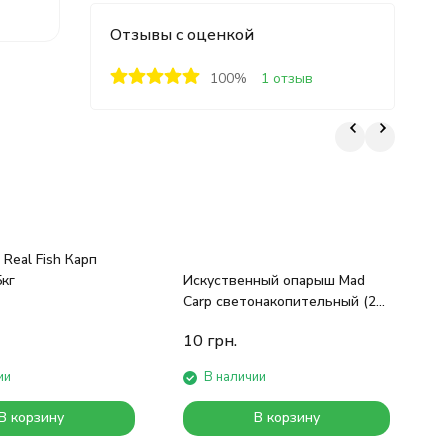
Отзывы с оценкой
100%
1 отзыв
Real Fish Карп
Б
5кг
Искуственный опарыш Mad
M
Carp светонакопительный (20
шт)
10
грн.
ии
В наличии
В корзину
В корзину