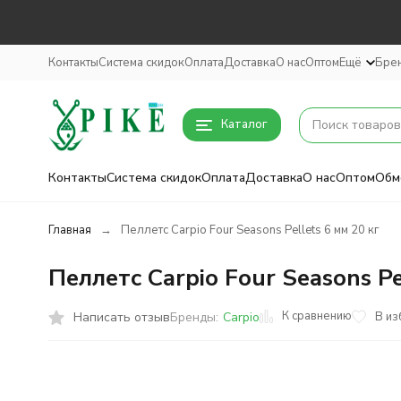
Контакты
Система скидок
Оплата
Доставка
О нас
Оптом
Ещё
Бре
Каталог
Контакты
Система скидок
Оплата
Доставка
О нас
Оптом
Обм
Главная
Пеллетс Carpio Four Seasons Pellets 6 мм 20 кг
Пеллетс Carpio Four Seasons Pe
К сравнению
Написать отзыв
В из
Бренды:
Carpio