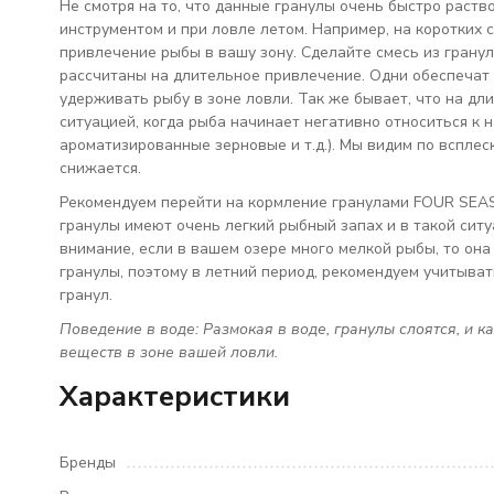
Не смотря на то, что данные гранулы очень быстро раств
инструментом и при ловле летом. Например, на коротких 
привлечение рыбы в вашу зону. Сделайте смесь из грану
рассчитаны на длительное привлечение. Одни обеспечат 
удерживать рыбу в зоне ловли. Так же бывает, что на дли
ситуацией, когда рыба начинает негативно относиться к
ароматизированные зерновые и т.д.). Мы видим по всплеск
снижается.
Рекомендуем перейти на кормление гранулами FOUR SEAS
гранулы имеют очень легкий рыбный запах и в такой сит
внимание, если в вашем озере много мелкой рыбы, то она
гранулы, поэтому в летний период, рекомендуем учитыва
гранул.
Поведение в воде: Размокая в воде, гранулы слоятся, и
веществ в зоне вашей ловли.
Характеристики
Бренды