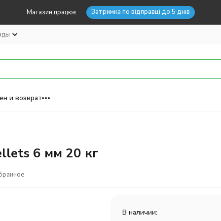
Затримка по відправці до 5 днів
Магазин працює
нды
ен и возврат
llets 6 мм 20 кг
бранное
В наличии: