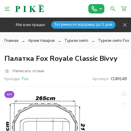
Затримка по відправці до 5 днів
Магазин працює
Главная
Архив товаров
Туризм снято
Туризм снято Fox
Палатка Fox Royale Classic Bivvy
Написать отзыв
Бренды:
Fox
Артикул:
CUM148
хит