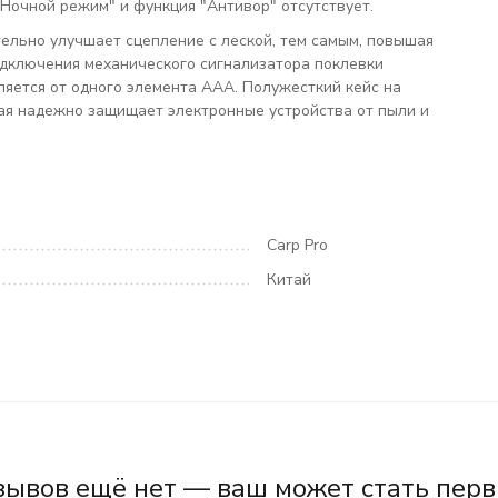
Ночной режим" и функция "Антивор" отсутствует.
тельно улучшает сцепление с леской, тем самым, повышая
подключения механического сигнализатора поклевки
ляется от одного элемента ААА. Полужесткий кейс на
рая надежно защищает электронные устройства от пыли и
Carp Pro
Китай
зывов ещё нет — ваш может стать перв