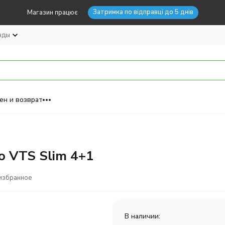
Затримка по відправці до 5 днів
Магазин працює
нды
ен и возврат
o VTS Slim 4+1
избранное
В наличии: