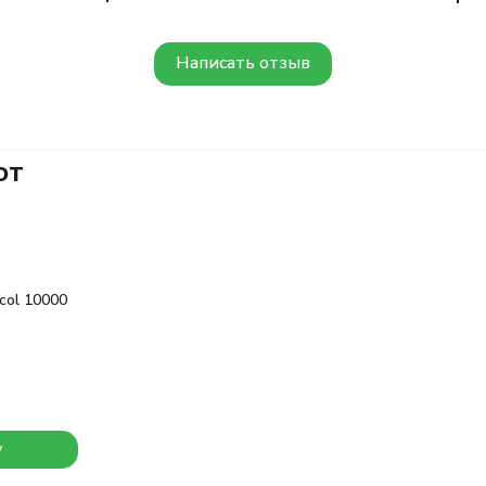
Написать отзыв
ют
col 10000
у