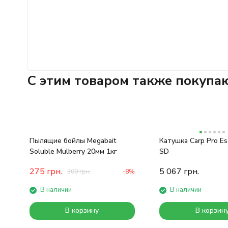
C этим товаром также покупа
Пылящие бойлы Megabait
Катушка Carp Pro Es
Soluble Mulberry 20мм 1кг
SD
275
грн.
5 067
грн.
300
грн.
-8%
В наличии
В наличии
В корзину
В корзин