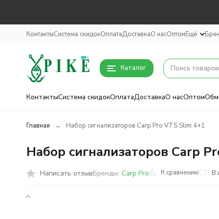
Контакты
Система скидок
Оплата
Доставка
О нас
Оптом
Ещё
Бре
Каталог
Контакты
Система скидок
Оплата
Доставка
О нас
Оптом
Обм
Главная
Набор сигнализаторов Carp Pro VTS Slim 4+1
Набор сигнализаторов Carp Pr
К сравнению
Написать отзыв
В 
Бренды:
Carp Pro