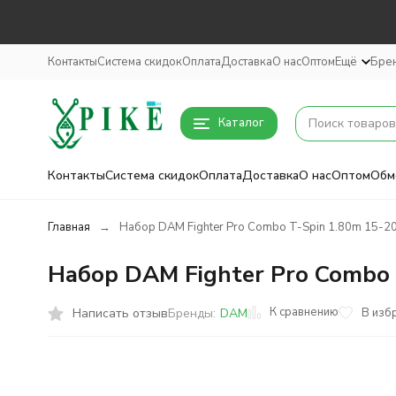
Контакты
Система скидок
Оплата
Доставка
О нас
Оптом
Ещё
Бре
Каталог
Контакты
Система скидок
Оплата
Доставка
О нас
Оптом
Обм
Главная
Набор DAM Fighter Pro Combo T-Spin 1.80m 15-2
Набор DAM Fighter Pro Combo 
К сравнению
Написать отзыв
В изб
Бренды:
DAM