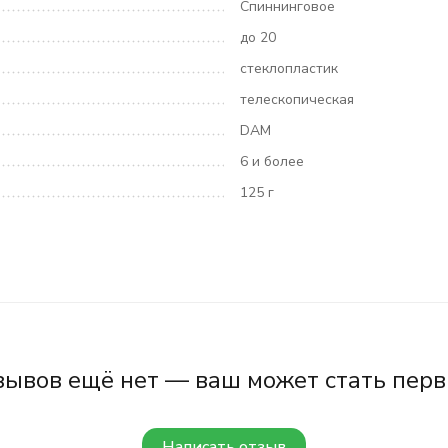
Спиннинговое
до 20
стеклопластик
телескопическая
DAM
6 и более
125 г
зывов ещё нет — ваш может стать перв
Написать отзыв