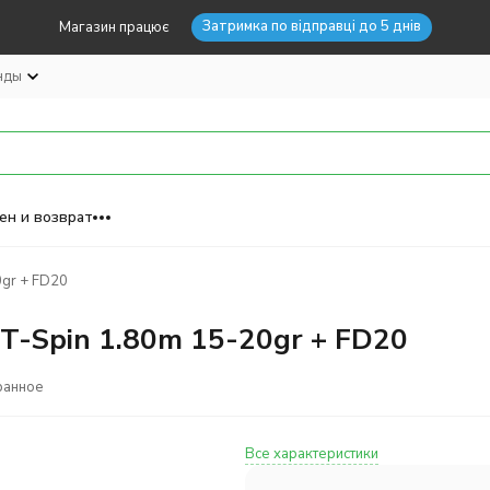
Затримка по відправці до 5 днів
Магазин працює
нды
ен и возврат
0gr + FD20
T-Spin 1.80m 15-20gr + FD20
ранное
Все характеристики