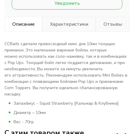
Уведомить
Описание
Характеристики
Отзывы
ССBaits сделали превосходный микс для 10мм тонущих
приманок. Это маленькие вареные бойлы, которые
можно использовать как соло-наживку, так и в комбинациях
с Pop Ups. Тонущий бойл легко поддается дипованию, и при
необходимости, Вы можете за минуты увеличить
его аттрактивность. Рекомендуем использовать Mini Boilies в
комбинации с плавающими бойлами Pop Ups и приманками
Corn Toppers. Вы получите идеально сбалансированную
насадку.
Запах/вкус - Squid Strawberry [Кальмар & Клубникa]
Диаметр – 10мм
Вес - 70гр
C этим товаром также