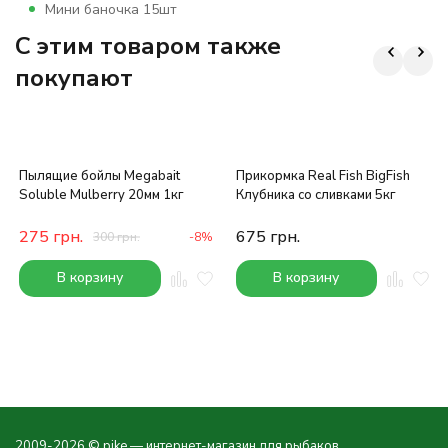
Мини баночка 15шт
C этим товаром также
покупают
Пылящие бойлы Megabait
Прикормка Real Fish BigFish
Soluble Mulberry 20мм 1кг
Клубника со сливками 5кг
275
грн.
675
грн.
300
грн.
-8%
В корзину
В корзину
2009-2026 © pike — интернет-магазин для рыбаков