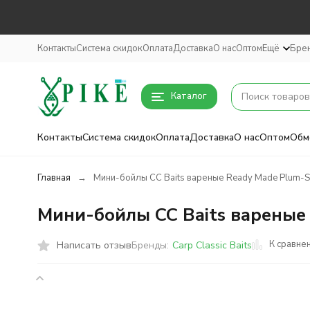
Контакты
Система скидок
Оплата
Доставка
О нас
Оптом
Ещё
Бре
Каталог
Контакты
Система скидок
Оплата
Доставка
О нас
Оптом
Обм
Главная
Мини-бойлы CC Baits вареные Ready Made Plum-Sh
Мини-бойлы CC Baits вареные 
К сравне
Написать отзыв
Бренды:
Carp Classic Baits