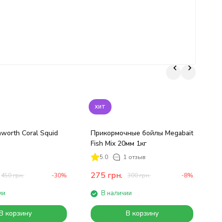
хит
worth Coral Squid
Прикормочные бойлы Megabait
П
Fish Mix 20мм 1кг
Т
5.0
1 отзыв
275
грн.
450
грн.
-30%
300
грн.
-8%
ии
В наличии
В корзину
В корзину