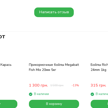
Написать отзыв
ют
 Карась
Прикормочные бойлы Megabait
Бойлы Rich
Fish Mix 20мм 5кг
24mm 1kg
1 300
грн.
315
грн.
1 500
грн.
-13%
В наличии
В налич
у
В корзину