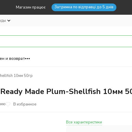
Затримка по відправці до 5 днів
Магазин працює
нды
ен и возврат
ellfish 10мм 50гр
Ready Made Plum-Shellfish 10мм 5
нию
В избранное
Все характеристики