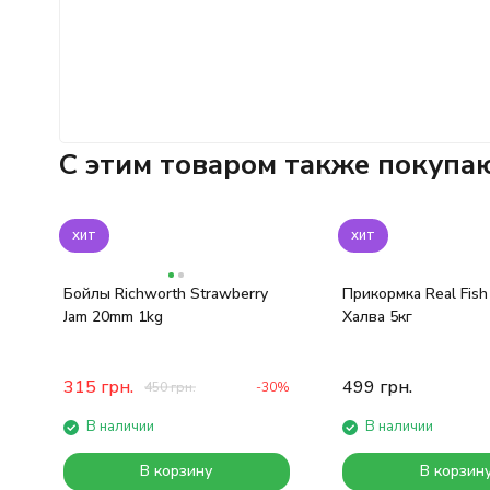
C этим товаром также покупа
хит
хит
Бойлы Richworth Strawberry
Прикормка Real Fish
Jam 20mm 1kg
Халва 5кг
315
грн.
499
грн.
450
грн.
-30%
В наличии
В наличии
В корзину
В корзин