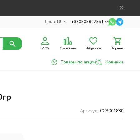
Язык:
RU
+380505827551
Войти
Сравнение
Избранное
Корзина
Товары по акции
Новинки
0гр
Артикул:
CCB001830