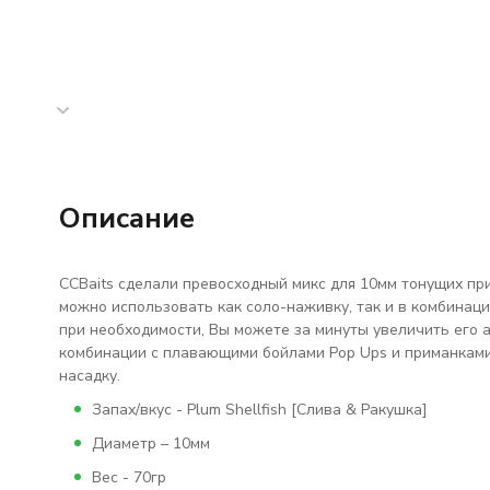
Описание
ССBaits сделали превосходный микс для 10мм тонущих пр
можно использовать как соло-наживку, так и в комбинаци
при необходимости, Вы можете за минуты увеличить его ат
комбинации с плавающими бойлами Pop Ups и приманками
насадку.
Запах/вкус - Plum Shellfish [Слива & Ракушка]
Диаметр – 10мм
Вес - 70гр