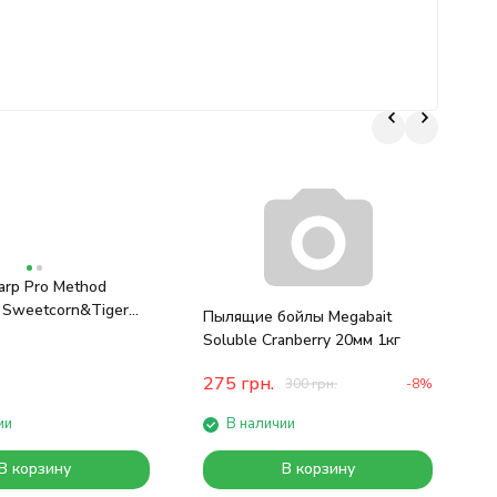
П
arp Pro Method
Т
x Sweetcorn&Tiger
Пылящие бойлы Megabait
Soluble Cranberry 20мм 1кг
275
грн.
300
грн.
-8%
ии
В наличии
В корзину
В корзину