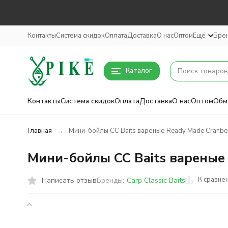
Контакты
Система скидок
Оплата
Доставка
О нас
Оптом
Ещё
Бре
Каталог
Контакты
Система скидок
Оплата
Доставка
О нас
Оптом
Обм
Главная
Мини-бойлы CC Baits вареные Ready Made Cranbe
Мини-бойлы CC Baits вареные
К сравне
Написать отзыв
Бренды:
Carp Classic Baits