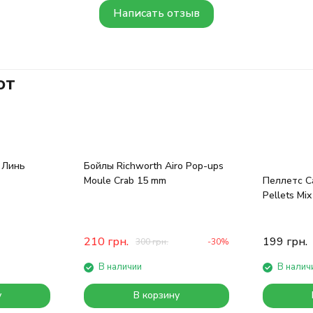
Написать отзыв
ют
h Линь
Бойлы Richworth Airo Pop-ups
Moule Crab 15 mm
Пеллетс C
Pellets Mi
Nut
210
грн.
199
грн.
300
грн.
-30%
В наличии
В налич
у
В корзину