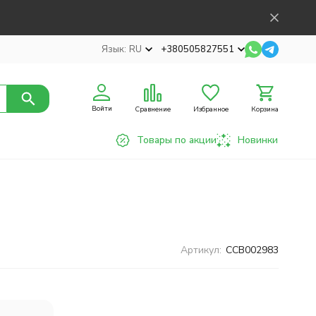
Язык:
RU
+380505827551
Войти
Сравнение
Избранное
Корзина
Товары по акции
Новинки
Артикул:
CCB002983