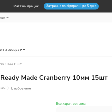
Затримка по відправці до 5 днів
Магазин працює
нды
ен и возврат
rry 10мм 15шт
 Ready Made Cranberry 10мм 15шт
нию
В избранное
Все характеристики