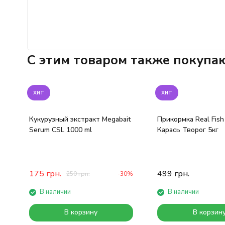
C этим товаром также покупа
хит
хит
Кукурузный экстракт Megabait
Прикормка Real Fis
Serum CSL 1000 ml
Карась Творог 5кг
175
грн.
499
грн.
250
грн.
-30%
В наличии
В наличии
В корзину
В корзин