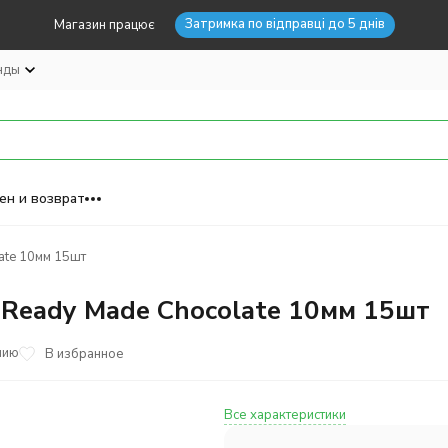
Затримка по відправці до 5 днів
Магазин працює
нды
ен и возврат
ate 10мм 15шт
 Ready Made Chocolate 10мм 15шт
нию
В избранное
Все характеристики