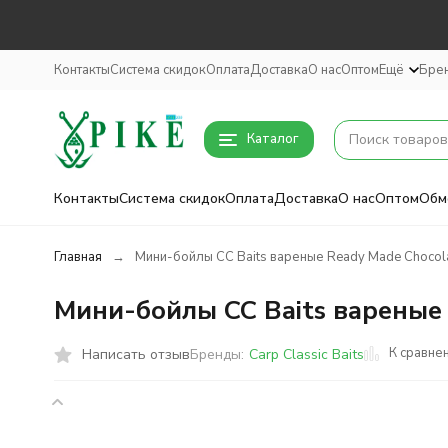
Контакты
Система скидок
Оплата
Доставка
О нас
Оптом
Ещё
Бре
Каталог
Контакты
Система скидок
Оплата
Доставка
О нас
Оптом
Обм
Главная
Мини-бойлы CC Baits вареные Ready Made Chocol
Мини-бойлы CC Baits вареные
К сравне
Написать отзыв
Бренды:
Carp Classic Baits