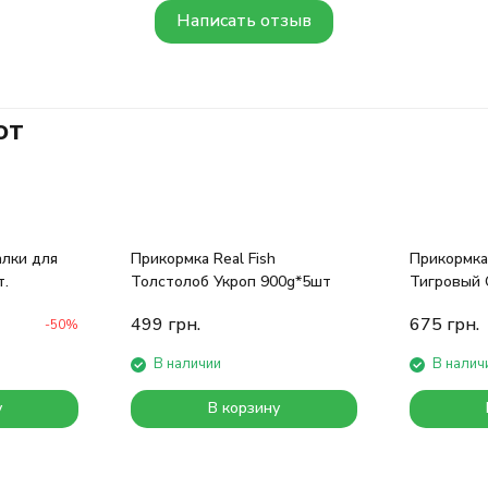
Написать отзыв
ют
алки для
Прикормка Real Fish
Прикормка 
т.
Толстолоб Укроп 900g*5шт
Тигровый 
499
грн.
675
грн.
-50%
В наличии
В налич
у
В корзину