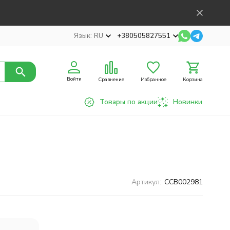
Язык:
RU
+380505827551
Войти
Сравнение
Избранное
Корзина
Товары по акции
Новинки
Артикул:
CCB002981