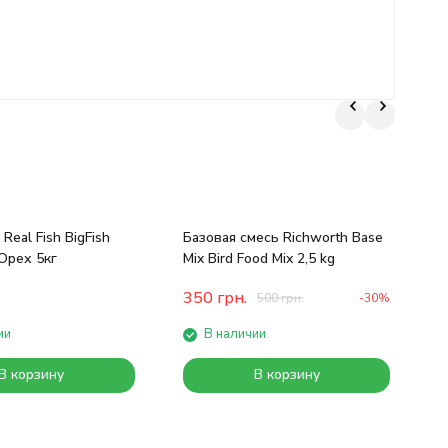
П
Real Fish BigFish
Базовая смесь Richworth Base
Орех 5кг
Mix Bird Food Mix 2,5 kg
350
грн.
500
грн.
-30%
ии
В наличии
В корзину
В корзину