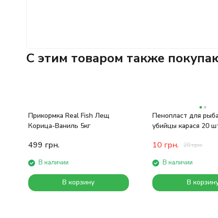
C этим товаром также покупа
Прикормка Real Fish Лещ
Пенопласт для рыб
Корица-Ваниль 5кг
убийцы карася 20 ш
499
грн.
10
грн.
20
грн.
В наличии
В наличии
В корзину
В корзин